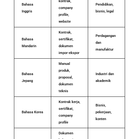
kontrak,
Bahasa
Pendidikan,
company
Inggris
bisnis, legal
profile,
website
Kontrak,
Perdagangan
Bahasa
sertifikat,
dan
Mandarin
dokumen
manufaktur
impor-ekspor
Manual
produk,
Bahasa
Industri dan
proposal,
Jepang
akademik
dokumen
teknis
Kontrak kerja,
Bisnis,
sertifikat,
Bahasa Korea
pekerjaan,
company
konten
profile
Dokumen