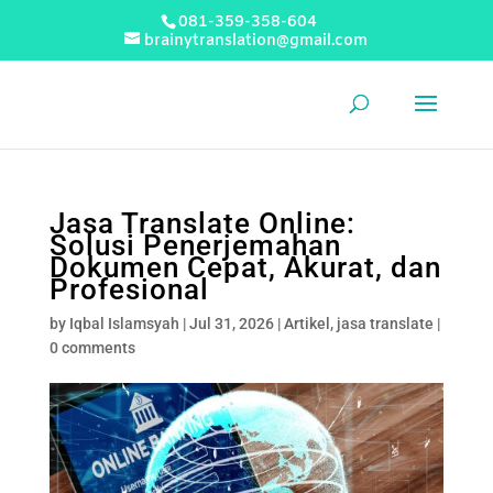
081-359-358-604
brainytranslation@gmail.com
Jasa Translate Online:
Solusi Penerjemahan
Dokumen Cepat, Akurat, dan
Profesional
by
Iqbal Islamsyah
|
Jul 31, 2026
|
Artikel
,
jasa translate
|
0 comments