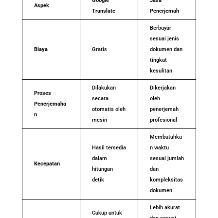
Google
Jasa
Aspek
Translate
Penerjemah
Berbayar
sesuai jenis
Biaya
Gratis
dokumen dan
tingkat
kesulitan
Dilakukan
Dikerjakan
Proses
secara
oleh
Penerjemaha
otomatis oleh
penerjemah
n
mesin
profesional
Membutuhka
Hasil tersedia
n waktu
dalam
sesuai jumlah
Kecepatan
hitungan
dan
detik
kompleksitas
dokumen
Lebih akurat
Cukup untuk