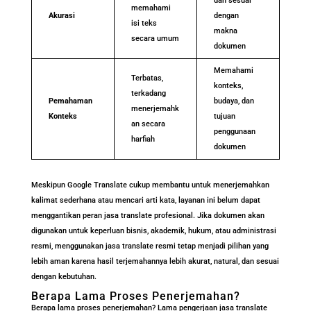
dan sesuai
memahami
Akurasi
dengan
isi teks
makna
secara umum
dokumen
Memahami
Terbatas,
konteks,
terkadang
Pemahaman
budaya, dan
menerjemahk
Konteks
tujuan
an secara
penggunaan
harfiah
dokumen
Meskipun Google Translate cukup membantu untuk menerjemahkan
kalimat sederhana atau mencari arti kata, layanan ini belum dapat
menggantikan peran jasa translate profesional. Jika dokumen akan
digunakan untuk keperluan bisnis, akademik, hukum, atau administrasi
resmi, menggunakan jasa translate resmi tetap menjadi pilihan yang
lebih aman karena hasil terjemahannya lebih akurat, natural, dan sesuai
dengan kebutuhan.
Berapa Lama Proses Penerjemahan?
Berapa lama proses penerjemahan? Lama pengerjaan jasa translate