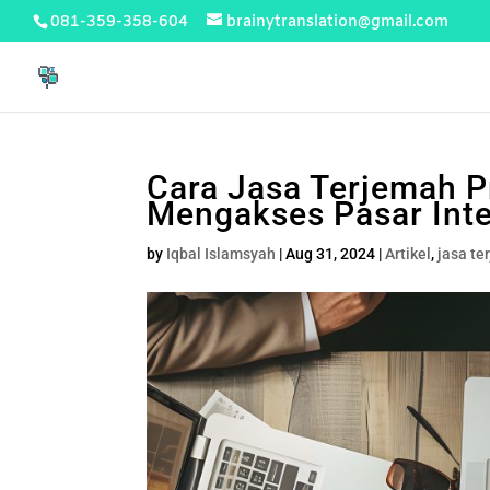
081-359-358-604
brainytranslation@gmail.com
Cara Jasa Terjemah P
Mengakses Pasar Inte
by
Iqbal Islamsyah
|
Aug 31, 2024
|
Artikel
,
jasa te