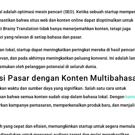
al adalah optimasi mesin pencari (SEO). Ketika sebuah startup mempe
mastikan bahwa situs web dan konten online dapat dioptimalkan untuk
ti Brainy Translation tidak hanya menerjemahkan konten, tetapi juga
 yang relevan di setiap bahasa dan pasar.
 lokal, startup dapat meningkatkan peringkat mereka di hasil pencar
elevan, dan pada akhirnya meningkatkan peluang konversi. Ini adalah l
emukan oleh pelanggan potensial di seluruh dunia.
si Pasar dengan Konten Multibahas
n waktu dan sumber daya yang signifikan. Salah satu cara untuk
kan bahwa semua konten sudah siap dalam bahasa lokal. Dengan
bant
curkan kampanye pemasaran, memperkenalkan produk baru, dan menjal
h yang cepat dan efisien, memungkinkan startup untuk segera memula
g diperlukan untuk mencapai audiens target dan mulai menghasilkan