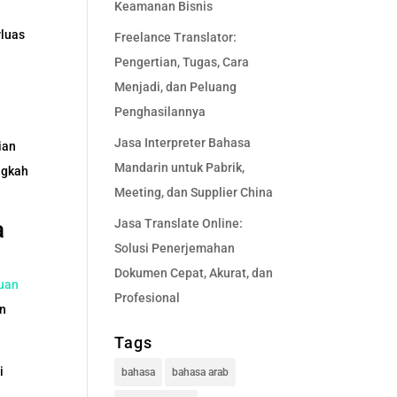
Keamanan Bisnis
rluas
Freelance Translator:
Pengertian, Tugas, Cara
Menjadi, dan Peluang
Penghasilannya
Jasa Interpreter Bahasa
ian
Mandarin untuk Pabrik,
angkah
Meeting, dan Supplier China
Jasa Translate Online:
a
Solusi Penerjemahan
Dokumen Cepat, Akurat, dan
uan
Profesional
in
Tags
i
bahasa
bahasa arab