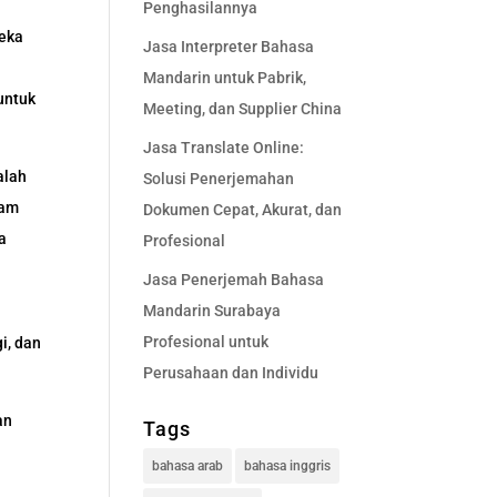
Penghasilannya
reka
Jasa Interpreter Bahasa
Mandarin untuk Pabrik,
untuk
Meeting, dan Supplier China
Jasa Translate Online:
alah
Solusi Penerjemahan
lam
Dokumen Cepat, Akurat, dan
a
Profesional
Jasa Penerjemah Bahasa
Mandarin Surabaya
Profesional untuk
i, dan
Perusahaan dan Individu
an
Tags
bahasa arab
bahasa inggris