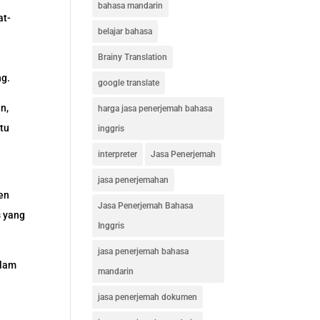
bahasa mandarin
at-
belajar bahasa
Brainy Translation
ng.
google translate
n,
harga jasa penerjemah bahasa
ktu
inggris
interpreter
Jasa Penerjemah
jasa penerjemahan
en
Jasa Penerjemah Bahasa
s yang
Inggris
jasa penerjemah bahasa
alam
mandarin
jasa penerjemah dokumen