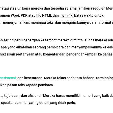
 atau stasiun kerja mereka dan tersedia selama jam kerja reguler. Me
kumen Word, PDF, atau file HTML dan memiliki batas waktu untuk
i, menerjemahkan, meninjau teks, dan mengirimkannya dalam format 
dan sering perlu bepergian ke tempat mereka diminta. Tugas mereka ad
 apa yang dikatakan seorang pembicara dan menyampaikannya ke da
kasikan pertanyaan atau komentar dari pendengar kembali ke bahas
onsistensi
, dan kesetaraan. Mereka fokus pada tata bahasa, terminolog
aikan pesan teks kepada pembaca.
s, kejelasan, dan efisiensi. Mereka harus memiliki memori yang baik d
peaker dan menyaring detail yang tidak perlu.