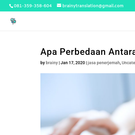
081-359-358-604
brainytranslation@gmail.com
Apa Perbedaan Antara
by
brainy
|
Jan 17, 2020
|
jasa penerjemah
,
Uncate